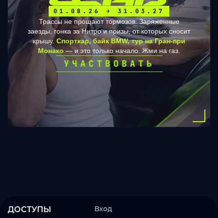
01.08.26 → 31.03.27
Трассы не прощают тормозов. Заряженные
заезды, гонка за Нитро и призы, от которых сносит
крышу.
Спорткар, байк BMW, тур на Гран-при
Монако
— и это только начало. Жми на газ.
УЧАСТВОВАТЬ
Вход
ДОСТУПЫ