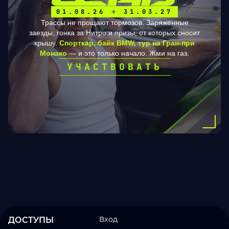
01.08.26 → 31.03.27
Трассы не прощают тормозов. Заряженные
заезды, гонка за Нитро и призы, от которых сносит
крышу.
Спорткар, байк BMW, тур на Гран-при
Монако
— и это только начало. Жми на газ.
УЧАСТВОВАТЬ
Вход
ДОСТУПЫ