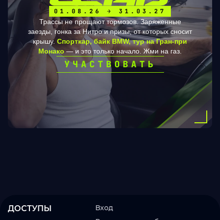
01.08.26 → 31.03.27
Трассы не прощают тормозов. Заряженные
заезды, гонка за Нитро и призы, от которых сносит
крышу.
Спорткар, байк BMW, тур на Гран-при
Монако
— и это только начало. Жми на газ.
УЧАСТВОВАТЬ
Вход
ДОСТУПЫ