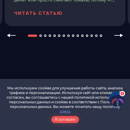
денег или просто сжигают показы, потому что
уже видели предложение, кликали или
получали отказ.
ЧИТАТЬ СТАТЬЮ
Мы используем cookies для улучшения работы сайта, анализа
трафика и персонализации. Используя сайт или кликая на Я
1
согласен, вы соглашаетесь с нашей политикой использования
персональных данных и cookies в соответствии c Политикой
персональных данных. Вы можете почитать нашу политику
Вход
ДОСТУПЫ
здесь
Регистрация вебмастера
Я согласен
Регистрация