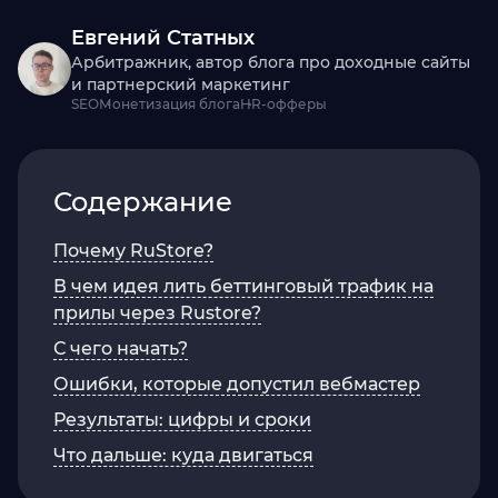
Евгений Статных
Арбитражник, автор блога про доходные сайты
и партнерский маркетинг
SEO
Монетизация блога
HR-офферы
Содержание
Почему RuStore?
В чем идея лить беттинговый трафик на
прилы через Rustore?
С чего начать?
Ошибки, которые допустил вебмастер
Результаты: цифры и сроки
Что дальше: куда двигаться