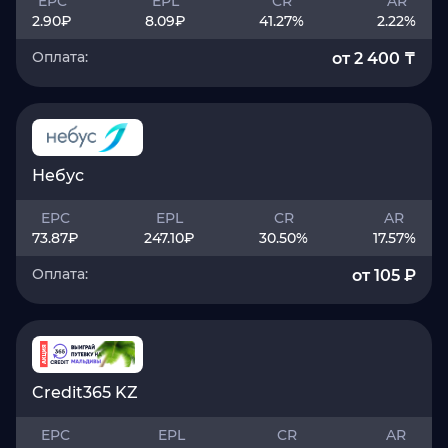
EPC
EPL
CR
AR
2.90
₽
8.09
₽
41.27
%
2.22
%
Оплата:
от 2 400 ₸
Небус
EPC
EPL
CR
AR
73.87
₽
247.10
₽
30.50
%
17.57
%
Оплата:
от 105 ₽
Credit365 KZ
EPC
EPL
CR
AR