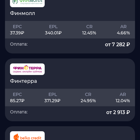
Финмолл
EPC
EPL
CR
AR
37.39
₽
340.01
₽
12.45
%
4.66
%
Оплата:
от 7 282 ₽
Финтерра
EPC
EPL
CR
AR
85.27
₽
371.29
₽
24.95
%
12.04
%
Оплата:
от 2 913 ₽