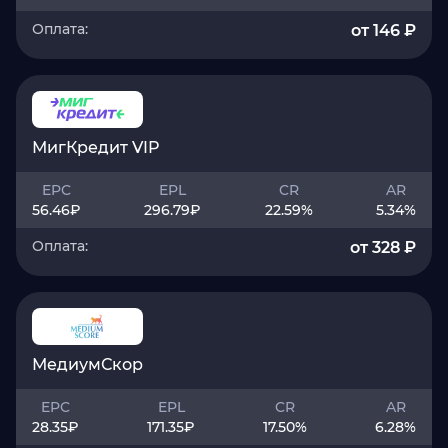
Оплата:
от 146 ₽
МигКредит VIP
EPC
EPL
CR
AR
56.46
₽
296.79
₽
22.59
%
5.34
%
Оплата:
от 328 ₽
МедиумСкор
EPC
EPL
CR
AR
28.35
₽
171.35
₽
17.50
%
6.28
%