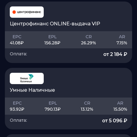
Центрофинанс ONLINE-выдача VIP
EPC
EPL
CR
AR
41.08
₽
156.28
₽
26.29
%
7.15
%
Оплата:
от 2 184 ₽
Умные Наличные
EPC
EPL
CR
AR
93.92
₽
790.13
₽
13.12
%
15.50
%
Оплата:
от 5 096 ₽