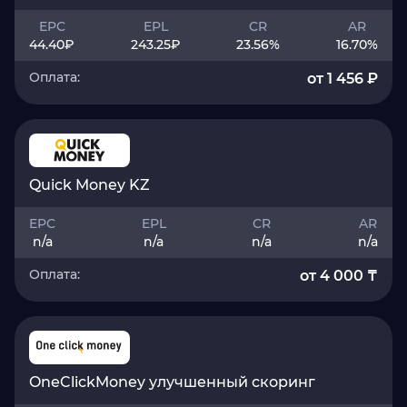
EPC
EPL
CR
AR
44.40
₽
243.25
₽
23.56
%
16.70
%
Оплата:
от 1 456 ₽
Quick Money KZ
EPC
EPL
CR
AR
n/a
n/a
n/a
n/a
Оплата:
от 4 000 ₸
OneClickMoney улучшенный скоринг