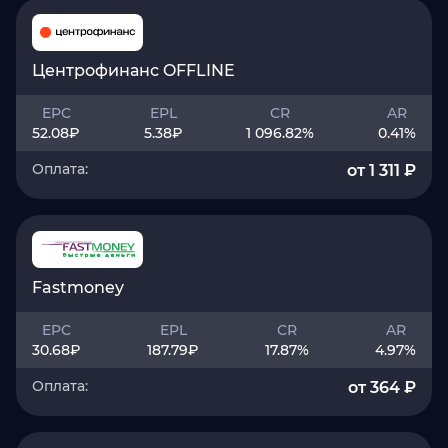
Центрофинанс OFFLINE
EPC
EPL
CR
AR
52.08
₽
5.38
₽
1 096.82
%
0.41
%
Оплата:
от 1 311 ₽
Fastmoney
EPC
EPL
CR
AR
30.68
₽
187.79
₽
17.87
%
4.97
%
Оплата:
от 364 ₽