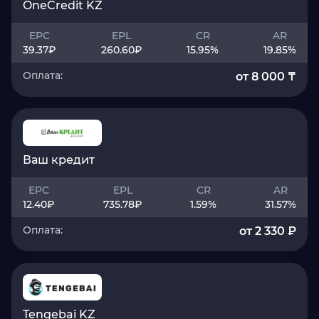
OneCredit KZ
EPC
EPL
CR
AR
39.37
₽
260.60
₽
15.95
%
19.85
%
Оплата:
от 8 000 ₸
Ваш кредит
EPC
EPL
CR
AR
12.40
₽
735.78
₽
1.59
%
31.57
%
Оплата:
от 2 330 ₽
Tengebai KZ