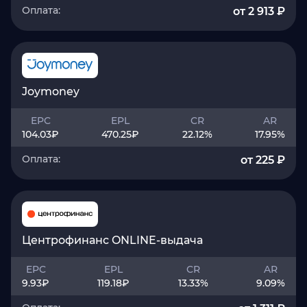
Оплата:
от 2 913 ₽
Joymoney
EPC
EPL
CR
AR
104.03
₽
470.25
₽
22.12
%
17.95
%
Оплата:
от 225 ₽
Центрофинанс ONLINE-выдача
EPC
EPL
CR
AR
9.93
₽
119.18
₽
13.33
%
9.09
%