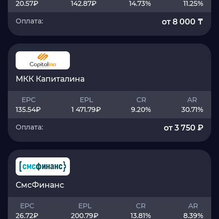
20.57
₽
142.87
₽
14.73
%
11.25
%
Оплата:
от 8 000 ₸
МКК Капиталина
EPC
EPL
CR
AR
135.54
₽
1 471.79
₽
9.20
%
30.71
%
Оплата:
от 3 750 ₽
СмсФинанс
EPC
EPL
CR
AR
26.72
₽
200.79
₽
13.81
%
8.39
%