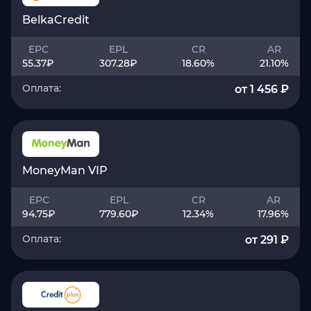
BelkaCredit
EPC
EPL
CR
AR
55.37
₽
307.28
₽
18.60
%
21.10
%
Оплата:
от 1 456 ₽
MoneyMan VIP
EPC
EPL
CR
AR
94.75
₽
779.60
₽
12.34
%
17.96
%
Оплата:
от 291 ₽