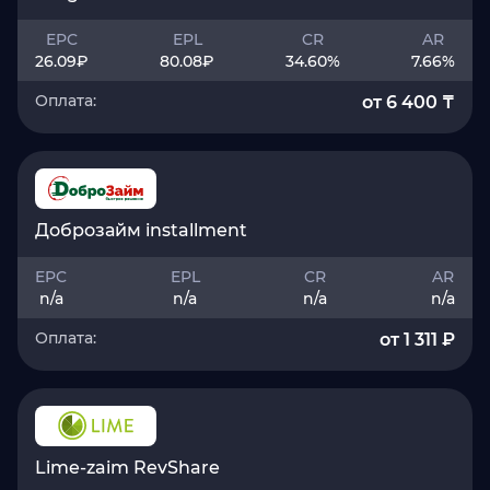
EPC
EPL
CR
AR
26.09
₽
80.08
₽
34.60
%
7.66
%
Оплата:
от 6 400 ₸
Доброзайм installment
EPC
EPL
CR
AR
n/a
n/a
n/a
n/a
Оплата:
от 1 311 ₽
Lime-zaim RevShare