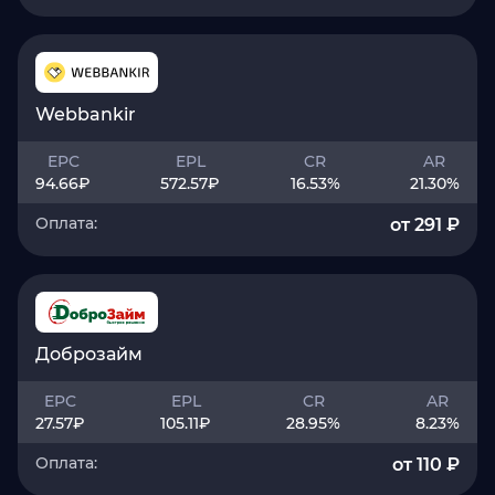
Webbankir
EPC
EPL
CR
AR
94.66
₽
572.57
₽
16.53
%
21.30
%
Оплата:
от 291 ₽
Доброзайм
EPC
EPL
CR
AR
27.57
₽
105.11
₽
28.95
%
8.23
%
Оплата:
от 110 ₽