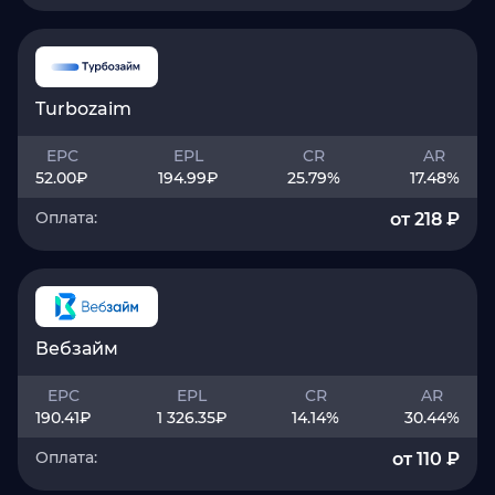
Turbozaim
EPC
EPL
CR
AR
52.00
₽
194.99
₽
25.79
%
17.48
%
Оплата:
от 218 ₽
Вебзайм
EPC
EPL
CR
AR
190.41
₽
1 326.35
₽
14.14
%
30.44
%
Оплата:
от 110 ₽