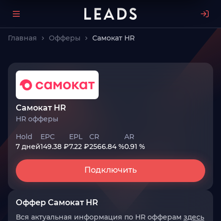
Главная
Офферы
Самокат HR
Самокат HR
HR офферы
Hold
EPC
EPL
CR
AR
7 дней
149.38 ₽
7.22 ₽
2566.84 %
0.91 %
Подключить
Оффер Самокат HR
Вся актуальная информация по HR офферам
здесь