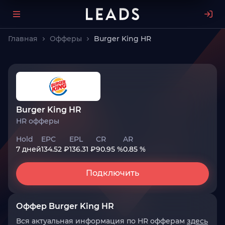
Главная
Офферы
Burger King HR
Burger King HR
HR офферы
Hold
EPC
EPL
CR
AR
7 дней
134.52 ₽
136.31 ₽
90.95 %
0.85 %
Подключить
Оффер Burger King HR
Вся актуальная информация по HR офферам
здесь