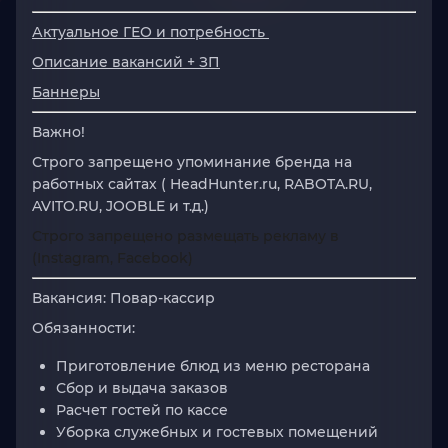
Актуальное ГЕО и потребность
Описание вакансий + ЗП
Баннеры
Важно!
Строго
запрещено
упоминание
бренда
на
работных сайтах
(
HeadHunter.ru,
RABOTA.RU,
AVITO.RU,
JOOBLE и т.д.)
Строго
запрещено
размещать рекламу в
(Instagram, Facebook)
Вакансия:
Повар-кассир
Обязанности:
Приготовление блюд из меню ресторана
Сбор и выдача заказов
Расчет гостей по кассе
Уборка служебных и гостевых помещений