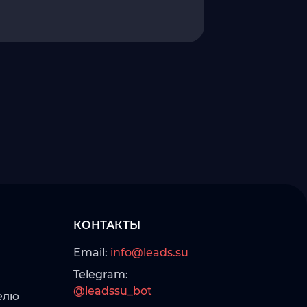
КОНТАКТЫ
Email:
info@leads.su
Telegram:
@leadssu_bot
елю