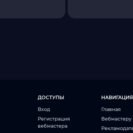
ДОСТУПЫ
НАВИГАЦИЯ
Вход
Главная
Регистрация
Вебмастеру
вебмастера
Рекламодат