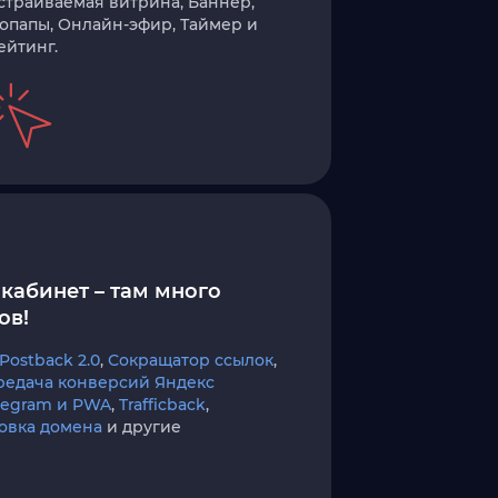
страиваемая витрина, Баннер,
опапы, Онлайн-эфир, Таймер и
ейтинг.
кабинет – там много
ов!
Postback 2.0
,
Сокращатор ссылок
,
редача конверсий Яндекс
elegram и PWA
,
Trafficback
,
овка домена
и другие