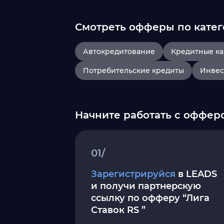
Смотреть офферы по катег
Автокредитование
Кредитные к
Потребительские кредиты
Инвес
Начните работать с оффер
01/
Зарегистрируйся
в LEADS
и получи партнерскую
ссылку по офферу “Лига
Ставок RS ”