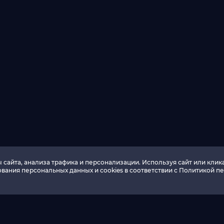
сайта, анализа трафика и персонализации. Используя сайт или клика
вания персональных данных и cookies в соответствии c Политикой п