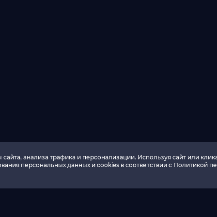
сайта, анализа трафика и персонализации. Используя сайт или клика
вания персональных данных и cookies в соответствии c Политикой п