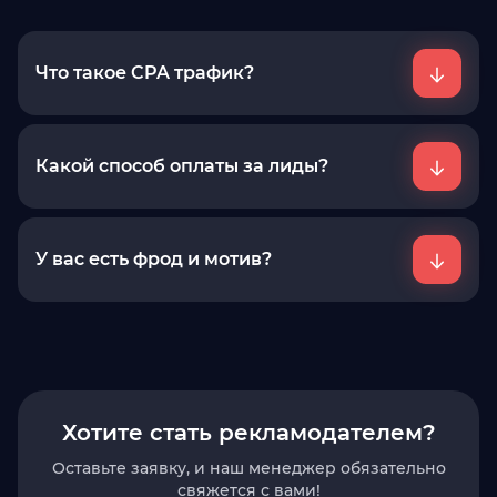
Что такое CPA трафик?
Это клиенты на вашем сайте, которых
привели наши вебмастера, умеющие
виртуозно размещать интернет-рекламу.
Какой способ оплаты за лиды?
Вы платите только за целевые действия,
после проведения сверки. наши
менеджеры помогут с интеграцией и
документооборотом
У вас есть фрод и мотив?
Мы проверяем весь трафик, который идет к
нашим рекламодателям и своевременно
отключаем недобросовестных вебмастеров
Хотите стать рекламодателем?
Оставьте заявку, и наш менеджер обязательно
свяжется с вами!