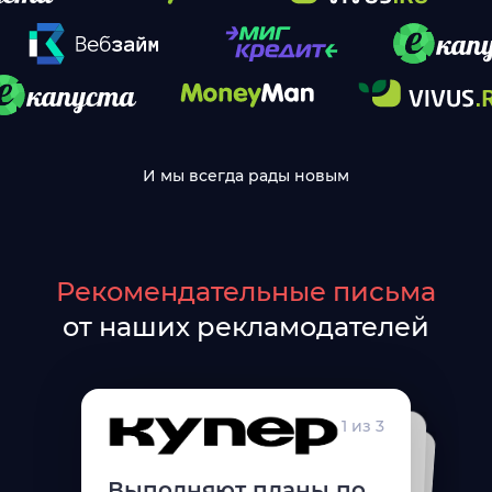
И мы всегда рады новым
Рекомендательные письма
от наших рекламодателей
1 из 3
2 из 3
3 из 3
Выполняют планы по