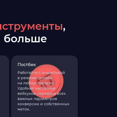
нструменты
,
и больше
Постбек
Работайте с аналитикой
в режиме онлайн
на любом трекере.
Удобная настройка
вебхуков, передача всех
важных параметров
конверсии и собственных
меток.