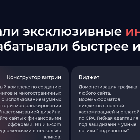
али эксклюзивные
и
абатывали быстрее 
Конструктор витрин
Виджет
й комплекс по созданию
Домонетизация трафика
ингов и многостраничных
любого сайта.
в с использованием умных
Восемь форматов
лгоритмов ранжирования
виджетов с полной
й кастомизацией дизайна.
кастомизацией и оплатой
йте сайты с финансовыми
по CPA. Гибкая адаптация
офферами, HR и E-com
под ваш дизайн + умные
едложениями в несколько
логики “под капотом”
кликов.