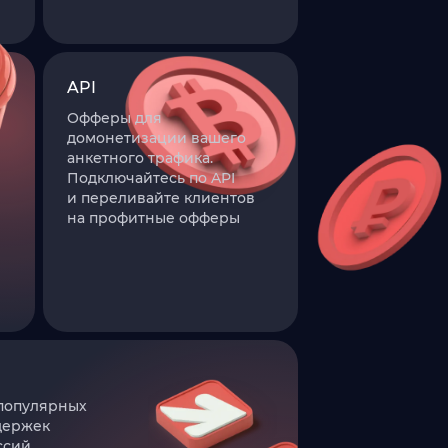
API
Офферы для
домонетизации вашего
анкетного трафика.
Подключайтесь по API
и переливайте клиентов
на профитные офферы
популярных
держек
сий.