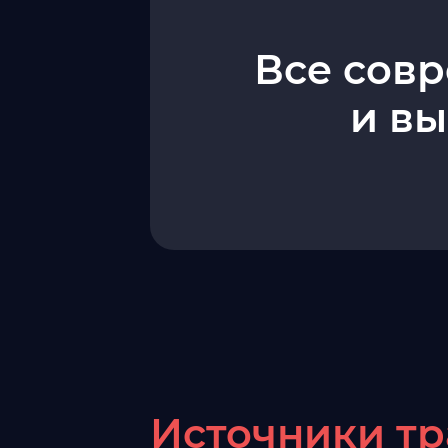
Все сов
и вы
Источники тр