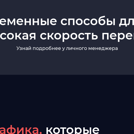
ременные способы дл
сокая скорость пер
Узнай подробнее у личного менеджера
афика,
которые