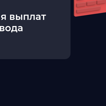
я выплат
евода