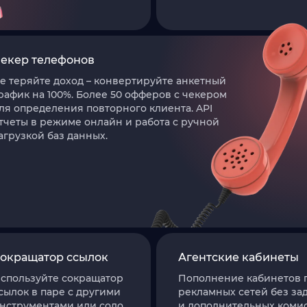
екер телефонов
е теряйте доход – конвертируйте анкетный
рафик на 100%. Более 50 офферов с чекером
ля определения повторного клиента. API
тчеты в режиме онлайн и работа с ручной
агрузкой баз данных.
окращатор ссылок
Агентские кабинеты
спользуйте сокращатор
Пополнение кабинетов 
сылок в паре с другими
рекламных сетей без за
нструментами или соло.
и дополнительных комис