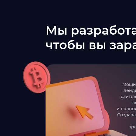
Мы разработ
чтобы вы зар
Мощны
ленд
сайто
а
и полно
Создава
пр