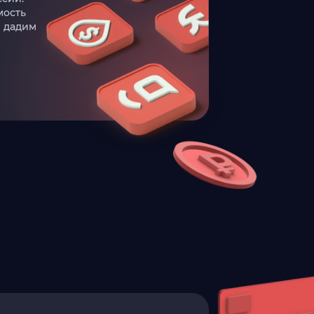
мость
ы дадим