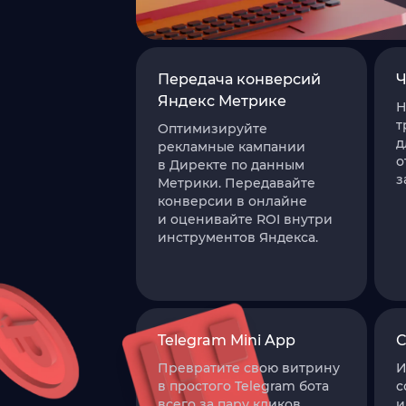
Передача конверсий
Ч
Яндекс Метрике
Н
т
Оптимизируйте
д
рекламные кампании
о
в Директе по данным
з
Метрики. Передавайте
конверсии в онлайне
и оценивайте ROI внутри
инструментов Яндекса.
Telegram Mini App
С
Превратите свою витрину
И
в простого Telegram бота
с
всего за пару кликов.
и