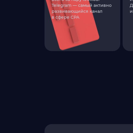
Telegram — самый активно
Д
развивающийся канал
и
в сфере CPA