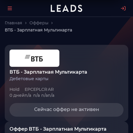
Главная
Офферы
ВТБ - Зарплатная Мультикарта
ВТБ - Зарплатная Мультикарта
Дебетовые карты
Hold
EPC
EPL
CR
AR
0 дней
n/a
n/a
n/a
n/a
Сейчас оффер не активен
Оффер ВТБ - Зарплатная Мультикарта