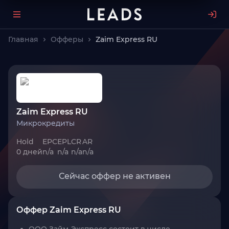
Главная
Офферы
Zaim Express RU
Zaim Express RU
Микрокредиты
Hold
EPC
EPL
CR
AR
0 дней
n/a
n/a
n/a
n/a
Сейчас оффер не активен
Оффер Zaim Express RU