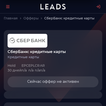
Главная
Офферы
СберБанк: кредитные карты
СберБанк: кредитные карты
Кредитные карты
Hold
EPC
EPL
CR
AR
30 дней
n/a
n/a
n/a
n/a
Сейчас оффер не активен