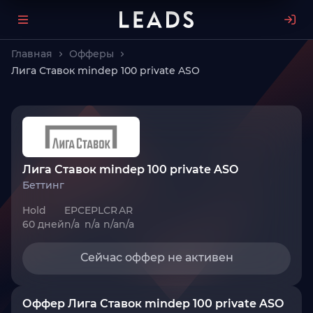
Главная
Офферы
Лига Ставок mindep 100 private ASO
Лига Ставок mindep 100 private ASO
Беттинг
Hold
EPC
EPL
CR
AR
60 дней
n/a
n/a
n/a
n/a
Сейчас оффер не активен
Оффер Лига Ставок mindep 100 private ASO