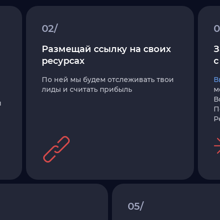
02/
0
Размещай ссылку на своих
З
ресурсах
с
По ней мы будем отслеживать твои
В
лиды и считать прибыль
м
В
и
П
Р
05/