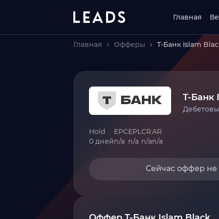
Главная
Ве
Главная
Офферы
Т-Банк Islam Bla
Т-Банк 
Дебетовы
Hold
EPC
EPL
CR
AR
0 дней
n/a
n/a
n/a
n/a
Сейчас оффер не
Оффер Т-Банк Islam Black