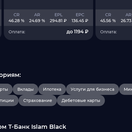
CR
AR
EPL
EPC
CR
AR
46.28 %
24.69 %
294.81 ₽
136.45 ₽
45.56 %
26.73
до 1194 ₽
Оплата:
Оплата:
ориям:
арты
Вклады
Ипотека
Услуги для бизнеса
Ми
тиции
Страхование
Дебетовые карты
м Т-Банк Islam Black