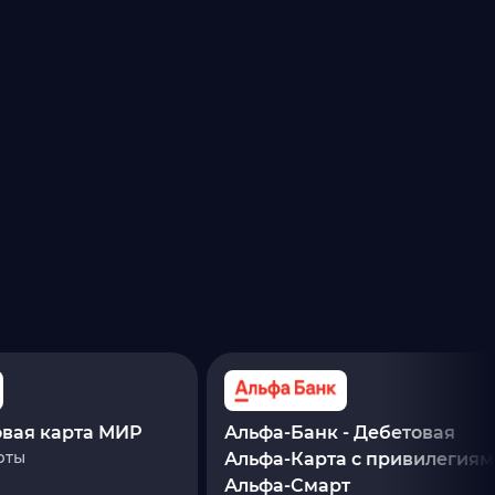
овая карта МИР
Альфа-Банк - Дебетовая
рты
Альфа‑Карта с привилегия
Альфа‑Смарт