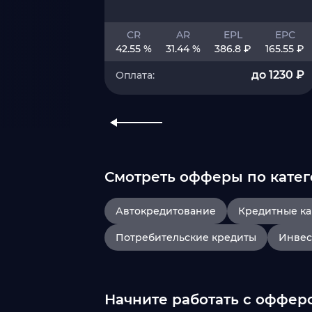
CR
AR
EPL
EPC
42.55 %
31.44 %
386.8 ₽
165.55 ₽
до 1230 ₽
Оплата:
Смотреть офферы по катег
Автокредитование
Кредитные к
Потребительские кредиты
Инвес
Начните работать с офферо