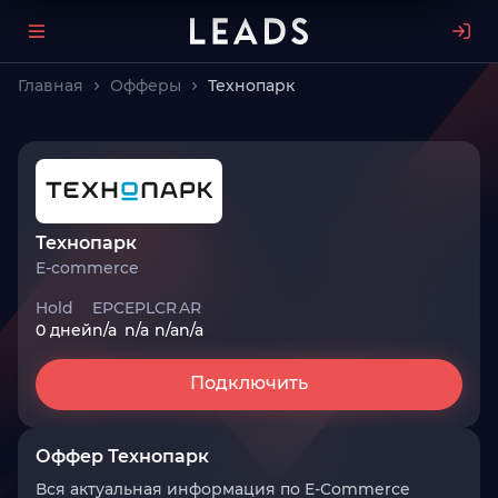
Главная
Офферы
Технопарк
Технопарк
E-commerce
Hold
EPC
EPL
CR
AR
0 дней
n/a
n/a
n/a
n/a
Подключить
Оффер Технопарк
Вся актуальная информация по E-Commerce