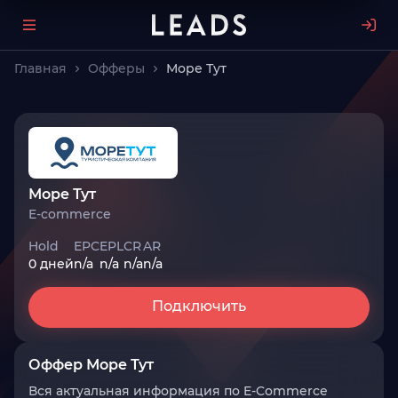
Главная
Офферы
Море Тут
Море Тут
E-commerce
Hold
EPC
EPL
CR
AR
0 дней
n/a
n/a
n/a
n/a
Подключить
Оффер Море Тут
Вся актуальная информация по E-Commerce