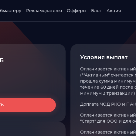
бмастеру
Рекламодателю
Офферы
Блог
Акция
Условия выплат
Б
Оплачивается активный
(*"Активным" считается 
прошла сумма минимум в
течение 60 дней после 
минимум 3 транзакции) 
Доплата ЧОД РКО и ПАК
ть
Оплачивается активный
"Старт" для ООО и для 
Оплачивается активный