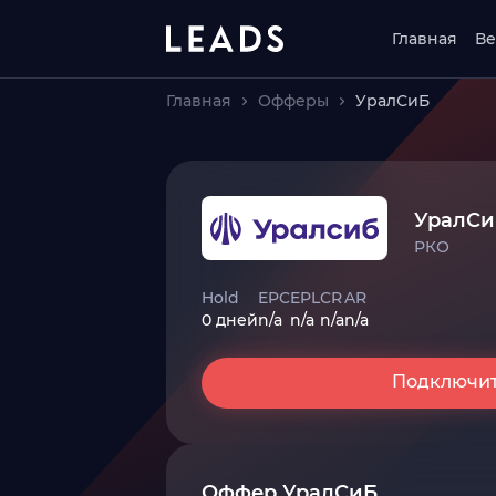
Главная
Ве
Главная
Офферы
УралСиБ
УралСи
РКО
Hold
EPC
EPL
CR
AR
0 дней
n/a
n/a
n/a
n/a
Подключи
Оффер УралСиБ