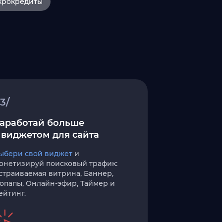
крокредиты
3/
аработай больше
 виджетом для сайта
ыбери свой виджет
и
онетизируй поисковый трафик:
страиваемая витрина, Баннер,
опапы, Онлайн-эфир, Таймер и
ейтинг.