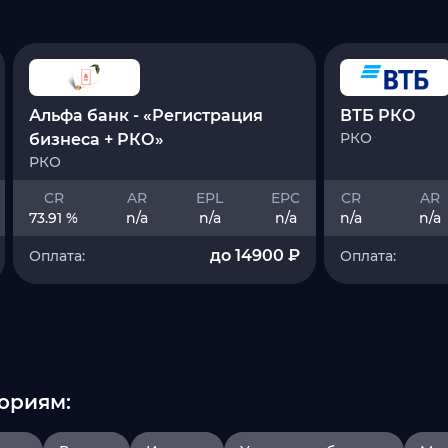
Альфа банк - «Регистрация
ВТБ РКО
РКО
бизнеса + РКО»
РКО
CR
AR
EPL
EPC
CR
AR
73.91 %
n/a
n/a
n/a
n/a
n/a
до 14900 ₽
Оплата:
Оплата:
ориям: