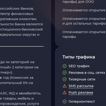
тарифы) для ООО
российских банков,
Оплачивается открытие 
спектр финансовых
Оплачивается открытие 
оративным клиентам.
и для остальных тариф
ьности Банка являются
естиционно-банковский
Оплачивается открытие
федеральных округах и
тарифы
Типы трафика
(до 4х категорий на
SEO трафик
атный» 2 категории на
тнер»);
Реклама в соц. сетях
 в год (Комиссия за
Тизерные сети
копительный 5% на
SMS рассылка
Push реклама
 АЗС, ЖД и авиабилеты,
е товары, мебель и
Гиперконтекст
опровождение, услуги