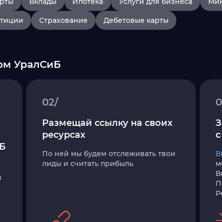
арты
Вклады
Ипотека
Услуги для бизнеса
Ми
тиции
Страхование
Дебетовые карты
ом УралСиБ
02/
0
Размещай ссылку на своих
З
ресурсах
с
Б
По ней мы будем отслеживать твои
В
лиды и считать прибыль
м
В
и
П
Р