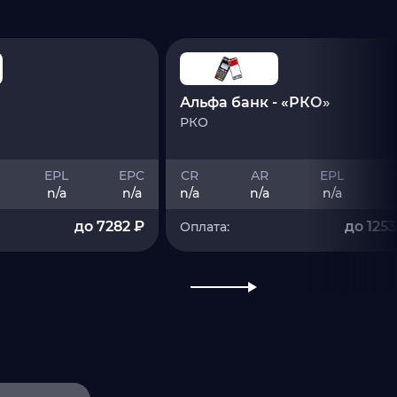
Альфа банк - «РКО»
РКО
EPL
EPC
CR
AR
EPL
n/a
n/a
n/a
n/a
n/a
до 7282 ₽
до 125
Оплата: