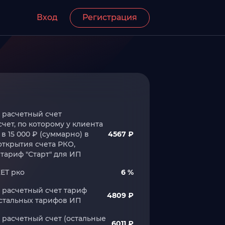
Вход
Регистрация
 расчетный счет
счет, по которому у клиента
 15 000 ₽ (суммарно) в
4567 ₽
открытия счета РКО,
тариф "Старт" для ИП
ЕТ рко
6 %
 расчетный счет тариф
4809 ₽
остальных тарифов ИП
 расчетный счет (остальные
6011 ₽