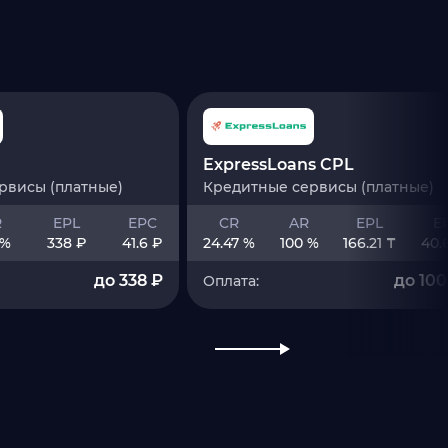
ExpressLoans CPL
рвисы (платные)
Кредитные сервисы (платные)
R
EPL
EPC
CR
AR
EPL
E
 %
338 ₽
41.6 ₽
24.47 %
100 %
166.21 ₸
40.
до 338 ₽
до 100
Оплата: