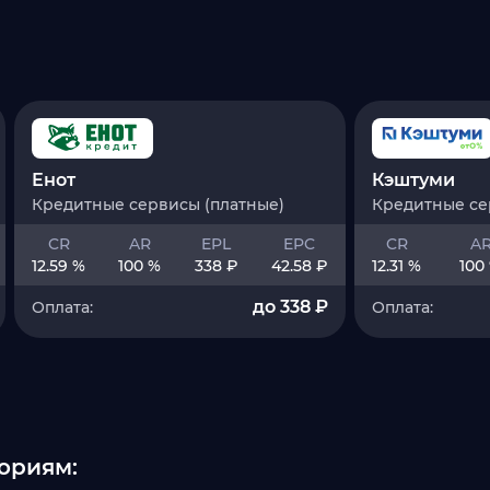
Енот
Кэштуми
Кредитные сервисы (платные)
Кредитные се
CR
AR
EPL
EPC
CR
A
12.59 %
100 %
338 ₽
42.58 ₽
12.31 %
100
до 338 ₽
Оплата:
Оплата:
ориям: