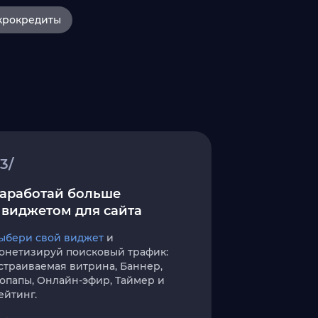
крокредиты
3/
аработай больше
 виджетом для сайта
ыбери свой виджет
и
онетизируй поисковый трафик:
страиваемая витрина, Баннер,
опапы, Онлайн-эфир, Таймер и
ейтинг.