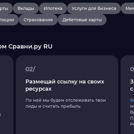
арты
Вклады
Ипотека
Услуги для бизнеса
Ми
тиции
Страхование
Дебетовые карты
ом Сравни.ру RU
02/
0
Размещай ссылку на своих
З
ресурсах
с
По ней мы будем отслеживать твои
В
лиды и считать прибыль
м
В
и
П
Р