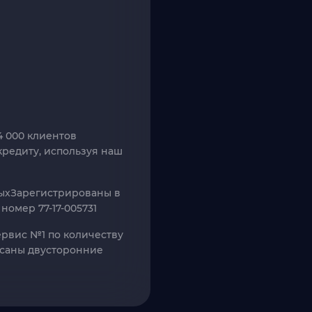
4 000 клиентов
редиту, используя наш
ых
Зарегистрированы в
омер 77-17-005731
рвис №1 по количеству
исаны двусторонние