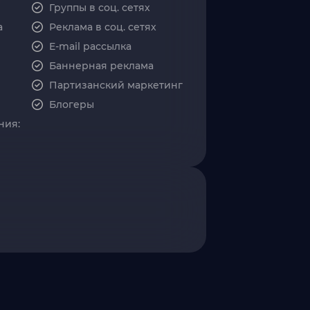
Группы в соц. сетях
а
Реклама в соц. сетях
E-mail рассылка
Баннерная реклама
Партизанский маркетинг
Блогеры
ния: