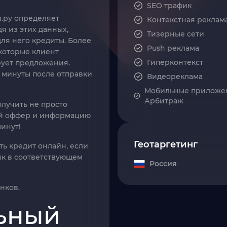
SEO трафик
и.ру определяет
Контекстная реклам
я из этих данных,
Тизерные сети
ля него кредиты. Более
Push реклама
 которые клиент
Гиперконтекст
трует предложения.
 минуты после отправки
Видеореклама
Мобильные приложе
Арбитраж
олучить не просто
ый оффер и информацию
минут!
Геотаргетинг
ь кредит онлайн, если
нк в соответствующем
Россия
нков.
ьный