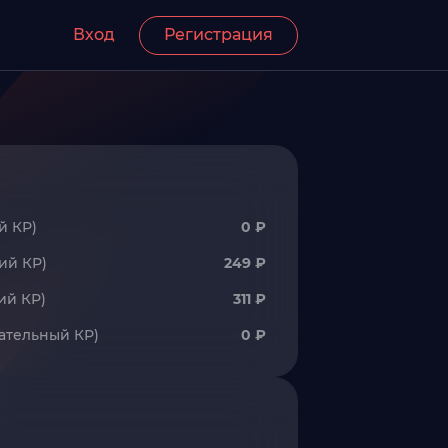
Вход
Регистрация
й КР)
0 ₽
ий КР)
249 ₽
ий КР)
311 ₽
ательный КР)
0 ₽