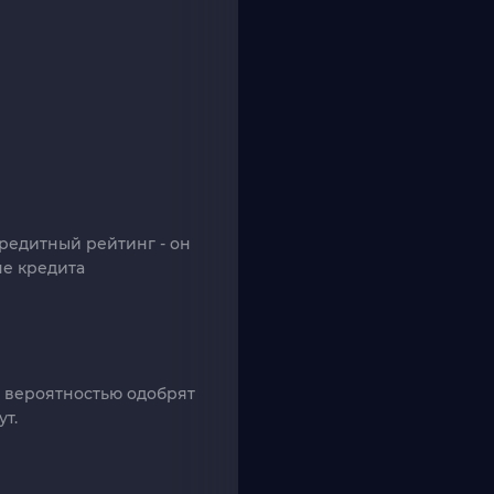
кредитный рейтинг - он
че кредита
й вероятностью одобрят
т.