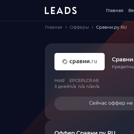
Главная
Ве
Главная
Офферы
Сравни.ру RU
Сравни
Кредитны
Hold
EPC
EPL
CR
AR
3 дней
n/a
n/a
n/a
n/a
Сейчас оффер не
Оффер Сравни.ру RU