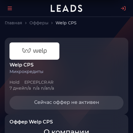
Главная
Офферы
Welp CPS
Welp CPS
Микрокредиты
Hold
EPC
EPL
CR
AR
7 дней
n/a
n/a
n/a
n/a
Сейчас оффер не активен
Оффер Welp CPS
О компании