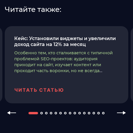
Читайте также:
Кейс: Установили виджеты и увеличили
доход сайта на 12% за месяц
Особенно тем, кто сталкивается с типичной
проблемой SEO-проектов: аудитория
приходит на сайт, изучает контент или
проходит часть воронки, но не всегда
совершает целевое действие. При этом
любые изменения на страницах нужно
внедрять аккуратно, чтобы не ухудшить
ЧИТАТЬ СТАТЬЮ
поведенческие факторы, не перегрузить
интерфейс и не повлиять на позиции в
поисковой выдаче.