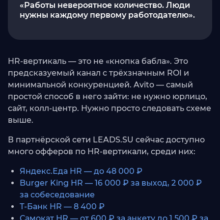
«Работы невероятное количество. Люди
нужны каждому первому работодателю».
HR-вертикаль — это не «кнопка бабла». Это
предсказуемый канал с трёхзначным ROI и
минимальной конкуренцией. Avito — самый
простой способ в него зайти: не нужно юрлицо,
сайт, колл-центр. Нужно просто следовать схеме
выше.
В партнёрской сети LEADS.SU сейчас доступно
много офферов по HR-вертикали, среди них:
Яндекс.Еда HR — до 48 000 ₽
Burger King HR — 16 000 ₽ за выход, 2 000 ₽
за собеседование
Т-Банк HR — 8 400 ₽
Самокат HR — от 600 ₽ за анкету до 1 500 ₽ за