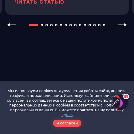
внедрять аккуратно, чтобы не ухудшить
ЧИТАТЬ СТАТЬЮ
поведенческие факторы, не перегрузить
интерфейс и не повлиять на позиции в
поисковой выдаче.
Мы используем cookies для улучшения работы сайта, анализа
трафика и персонализации. Используя сайт или кликая на Я
1
Вход
ДОСТУПЫ
согласен, вы соглашаетесь с нашей политикой использования
персональных данных и cookies в соответствии c Политикой
Регистрация вебмастера
персональных данных. Вы можете почитать нашу политику
здесь
Регистрация
рекламодателя
Я согласен