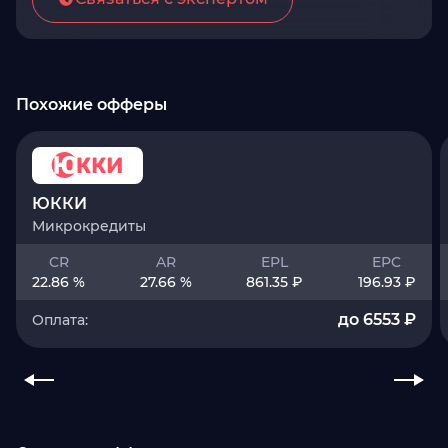
Похожие офферы
ЮККИ
Микрокредиты
CR
AR
EPL
EPC
22.86 %
27.66 %
861.35 ₽
196.93 ₽
до 6553 ₽
Оплата: