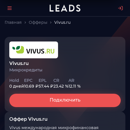
Главная
Офферы
Vivus.ru
Vivus.ru
Микрокредиты
Hold
EPC
EPL
CR
AR
0 дней
10.69 ₽
57.44 ₽
23.42 %
12.11 %
Подключить
Оффер Vivus.ru
Vivus международная микрофинансовая