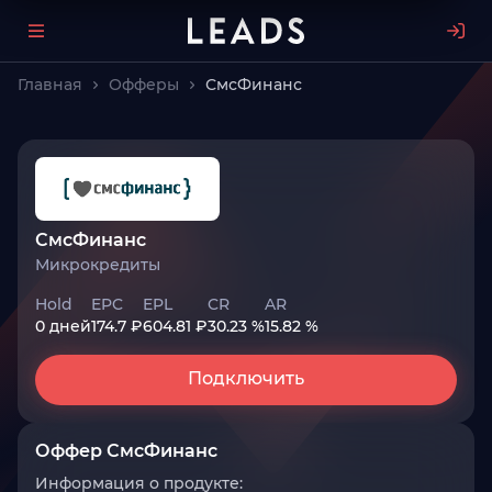
Главная
Офферы
СмсФинанс
СмсФинанс
Микрокредиты
Hold
EPC
EPL
CR
AR
0 дней
174.7 ₽
604.81 ₽
30.23 %
15.82 %
Подключить
Оффер СмсФинанс
Информация о продукте: