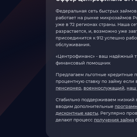
Федеральная сеть быстрых займо
работает на рынке микрозаймов 
уже в 72 регионах страны. Наша се
разрастается, и, возможно уже зав
присоединится к 912 успешно ра
обслуживания.
«Центрофинанс» - ваш надёжный т
финансовый помощник
Предлагаем льготные кредитные п
процентную ставку по займу если 
пенсионер
,
военнослужащий
,
наш
Стабильно поддерживаем низкий п
вводим дополнительные
программ
дисконтные карты
. Регулярно про
делают процесс
получения займа
б