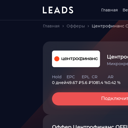
Главная
Ве
Главная
Офферы
Центрофинанс O
Центро
Микрокр
Hold
EPC
EPL
CR
AR
0 дней
49.67 ₽
5.6 ₽
1081.4 %
0.42 %
Подключи
Оффер Центрофинанс OFF