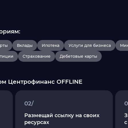
ориям:
арты
Вклады
Ипотека
Услуги для бизнеса
Ми
тиции
Страхование
Дебетовые карты
ром Центрофинанс OFFLINE
02/
0
Размещай ссылку на своих
З
ресурсах
с