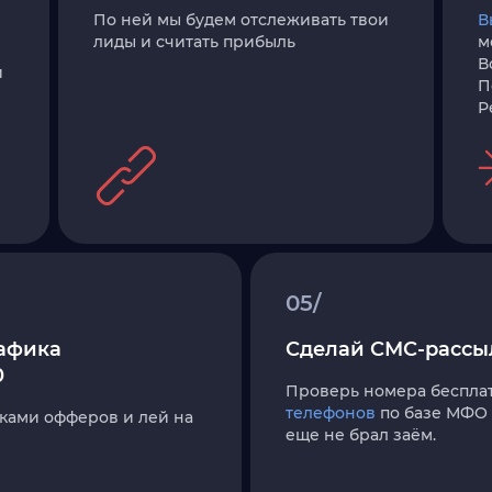
По ней мы будем отслеживать твои
В
лиды и считать прибыль
м
В
и
П
Р
05/
афика
Сделай СМС-рассыл
0
Проверь номера беспла
телефонов
по базе МФО 
ками офферов и лей на
еще не брал заём.