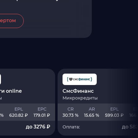
пертом
и online
СмсФинанс
ы
Микрокредиты
EPL
EPC
CR
AR
EPL
E
 %
620.82 ₽
179.01 ₽
30.73 %
15.65 %
599.03 ₽
166.
до 3276 ₽
до 582
Оплата: