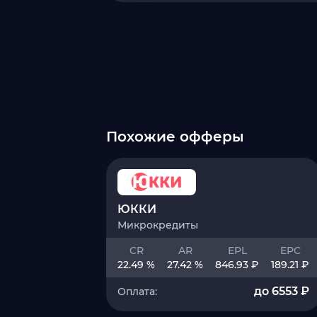
Похожие офферы
ЮККИ
Микрокредиты
CR
AR
EPL
EPC
22.49 %
27.42 %
846.93 ₽
189.21 ₽
до 6553 ₽
Оплата: