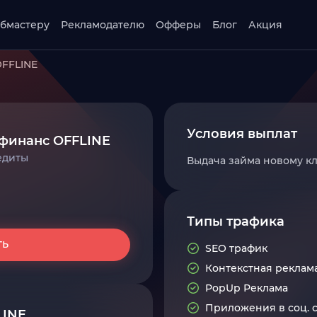
бмастеру
Рекламодателю
Офферы
Блог
Акция
FFLINE
Условия выплат
финанс OFFLINE
едиты
Выдача займа новому к
Типы трафика
ть
SEO трафик
Контекстная реклам
PopUp Реклама
Приложения в соц. 
LINE