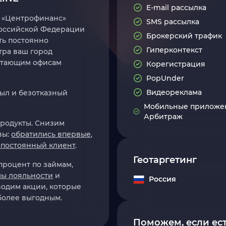
E-mail рассылка
в «Центрофинанс»
SMS рассылка
Российской Федерации
Брокерский трафик
ть постоянно
Гиперконтекст
тра ваш город
ботающим офисам
Корегистрация
PopUnder
Видеореклама
ыл и безотказный
Мобильные приложе
Арбитраж
родукты. Снизим
вы:
обратились впервые
,
 постоянный клиент
.
Геотаргетинг
роцент по займам,
ы лояльности
и
Россия
водим акции, которые
олее выгодным.
Поможем, если ест