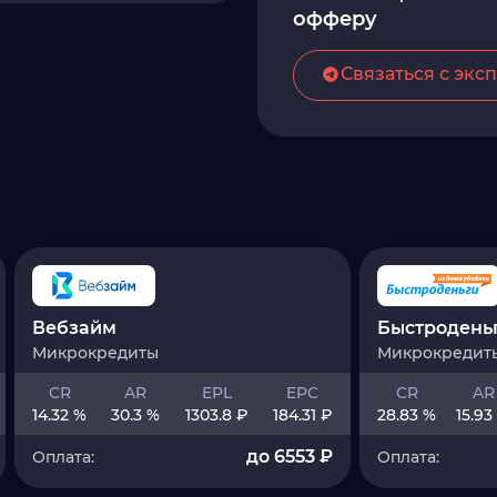
офферу
Связаться с экс
Вебзайм
Быстроденьг
Микрокредиты
Микрокредит
CR
AR
EPL
EPC
CR
AR
14.32 %
30.3 %
1303.8 ₽
184.31 ₽
28.83 %
15.93
до 6553 ₽
Оплата:
Оплата: