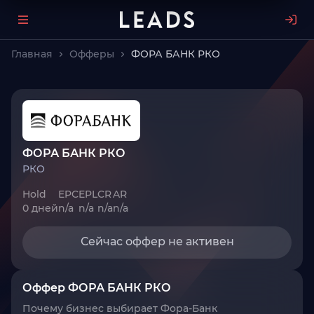
Главная
Офферы
ФОРА БАНК РКО
ФОРА БАНК РКО
РКО
Hold
EPC
EPL
CR
AR
0 дней
n/a
n/a
n/a
n/a
Сейчас оффер не активен
Оффер ФОРА БАНК РКО
Почему бизнес выбирает Фора-Банк