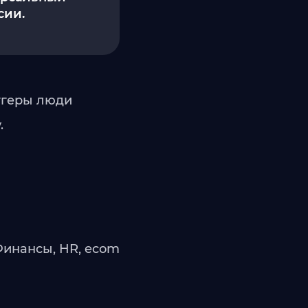
сии.
иггеры люди
.
Финансы, HR, ecom