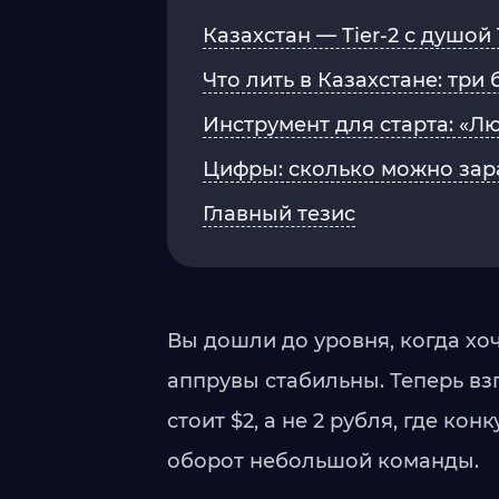
Казахстан — Tier-2 с душой T
Что лить в Казахстане: три
Инструмент для старта: «Лю
Цифры: сколько можно зара
Главный тезис
Вы дошли до уровня, когда хо
аппрувы стабильны. Теперь взг
стоит $2, а не 2 рубля, где к
оборот небольшой команды.