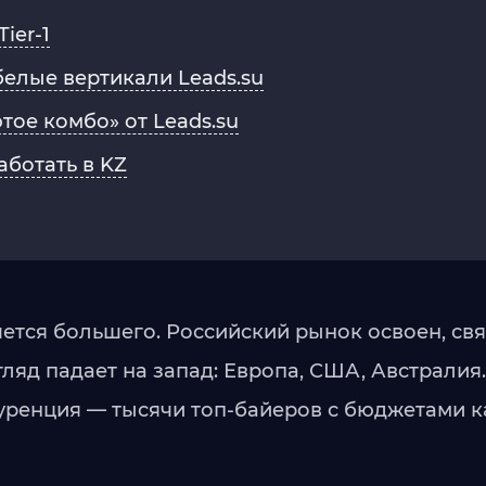
ier-1
 белые вертикали Leads.su
тое комбо» от Leads.su
ботать в KZ
чется большего. Российский рынок освоен, св
ляд падает на запад: Европа, США, Австралия. 
онкуренция — тысячи топ-байеров с бюджетами 