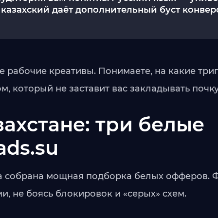
 казахский даёт дополнительный буст конвер
те рабочие креативы. Понимаете, на какие тр
ом, который не заставит вас закладывать почку
захстане: три белые
ads.su
ана собрана мощная подборка белых офферов. 
ми, не боясь блокировок и «серых» схем.