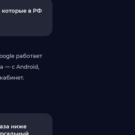
, которые в РФ
Google работает
а — с Android,
кабинет.
раза ниже
версальный