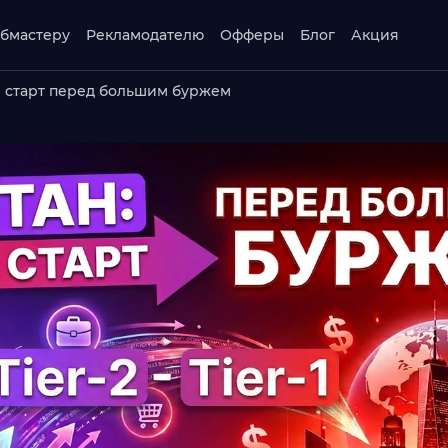
бмастеру
Рекламодателю
Офферы
Блог
Акция
й старт перед большим буржем