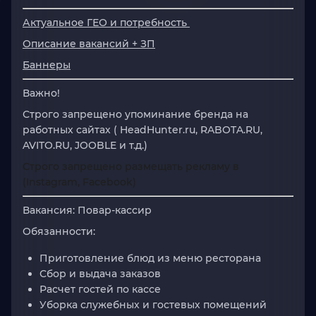
Актуальное ГЕО и потребность
Описание вакансий + ЗП
Баннеры
Важно!
Строго
запрещено
упоминание
бренда
на
работных сайтах
(
HeadHunter.ru,
RABOTA.RU,
AVITO.RU,
JOOBLE и т.д.)
Строго
запрещено
размещать рекламу в
(Instagram, Facebook)
Вакансия:
Повар-кассир
Обязанности:
Приготовление блюд из меню ресторана
Сбор и выдача заказов
Расчет гостей по кассе
Уборка служебных и гостевых помещений