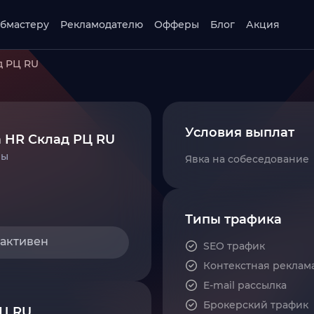
бмастеру
Рекламодателю
Офферы
Блог
Акция
д РЦ RU
Условия выплат
 HR Склад РЦ RU
ры
Явка на собеседование
Типы трафика
 активен
SEO трафик
Контекстная реклам
E-mail рассылка
Брокерский трафик
Ц RU