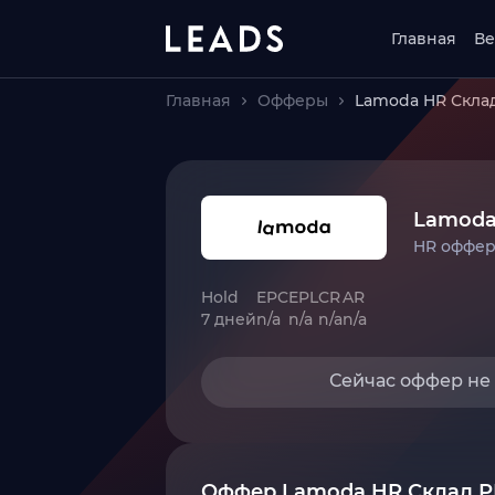
Главная
Ве
Главная
Офферы
Lamoda HR Скла
Lamoda
HR оффе
Hold
EPC
EPL
CR
AR
7 дней
n/a
n/a
n/a
n/a
Сейчас оффер не
Оффер Lamoda HR Склад Р