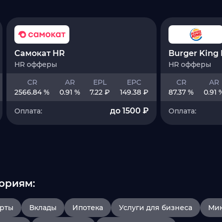
Самокат HR
Burger King
HR офферы
HR офферы
CR
AR
EPL
EPC
CR
AR
2566.84 %
0.91 %
7.22 ₽
149.38 ₽
87.37 %
0.91 
до 1500 ₽
Оплата:
Оплата:
ориям:
арты
Вклады
Ипотека
Услуги для бизнеса
Ми