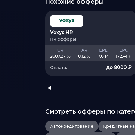
Похожие офферы
Voxys HR
HR офферы
CR
AR
EPL
EPC
2607.27 %
0.12 %
7.6 ₽
172.41 ₽
до 8000 ₽
Оплата:
Смотреть офферы по катег
Автокредитование
Кредитные к