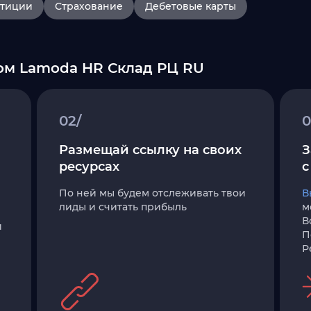
тиции
Страхование
Дебетовые карты
ом Lamoda HR Склад РЦ RU
02/
0
Размещай ссылку на своих
З
ресурсах
с
a
По ней мы будем отслеживать твои
В
лиды и считать прибыль
м
В
и
П
Р