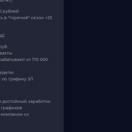
штат):
0 рублей
 в "горячий" сезон +25
д):
руб
 вахты
абатывают от 170 000
неделю
 по графику 3/1
и достойный заработок
 графиков
 компании со