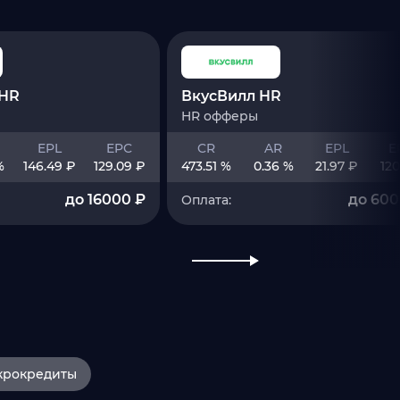
 HR
ВкусВилл HR
HR офферы
EPL
EPC
CR
AR
EPL
E
%
146.49 ₽
129.09 ₽
473.51 %
0.36 %
21.97 ₽
120
до 16000 ₽
до 600
Оплата:
крокредиты