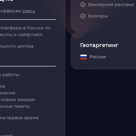
Баннерная реклама
R офферам
здесь
Блогеры
платформ в России по
асоты и лайфстайл.
Геотаргетинг
льного центра
Россия
 работы:
ров
анения
 новым заказам
анные пакеты
 на первое время