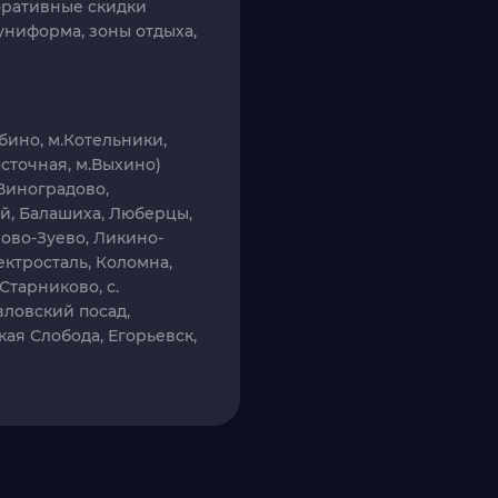
оративные скидки
униформа, зоны отдыха,
бино, м.Котельники,
сточная, м.Выхино)
Виноградово,
й, Балашиха, Люберцы,
ово-Зуево, Ликино-
ектросталь, Коломна,
Старниково, с.
вловский посад,
ая Слобода, Егорьевск,