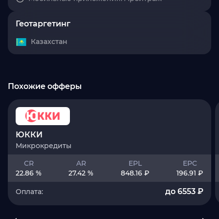
Геотаргетинг
Казахстан
Похожие офферы
ЮККИ
Микрокредиты
CR
AR
EPL
EPC
22.86 %
27.42 %
848.16 ₽
196.91 ₽
до 6553 ₽
Оплата: