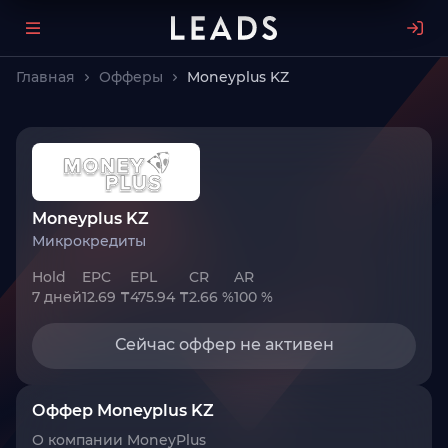
Главная
Офферы
Moneyplus KZ
Moneyplus KZ
Микрокредиты
Hold
EPC
EPL
CR
AR
7 дней
12.69 ₸
475.94 ₸
2.66 %
100 %
Сейчас оффер не активен
Оффер Moneyplus KZ
О компании MoneyPlus