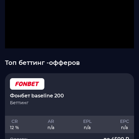
Топ беттинг -офферов
Фонбет baseline 200
Беттинг
CR
AR
EPL
EPC
12 %
n/a
n/a
n/a