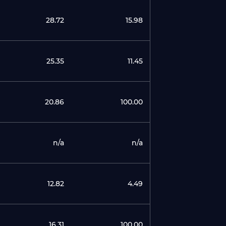
28.72
15.98
25.35
11.45
20.86
100.00
n/a
n/a
12.82
4.49
16.31
100.00