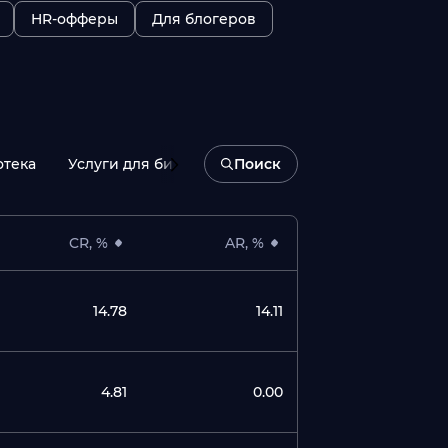
HR-офферы
Для блогеров
отека
Услуги для бизнеса
Микрокредиты
Потреб
Тип оплаты
Все типы оплаты
CR, %
AR, %
14.78
14.11
4.81
0.00