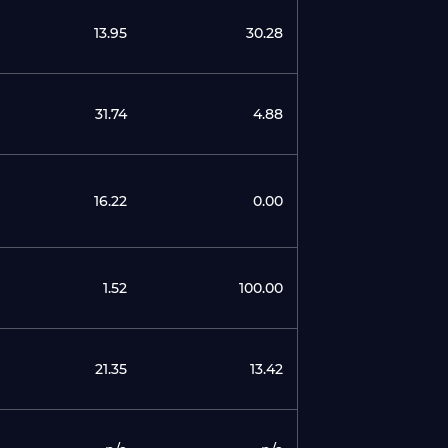
13.95
30.28
31.74
4.88
16.22
0.00
1.52
100.00
21.35
13.42