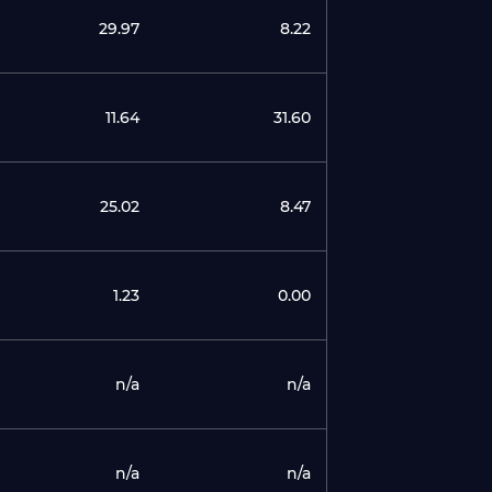
29.97
8.22
11.64
31.60
25.02
8.47
1.23
0.00
n/a
n/a
n/a
n/a