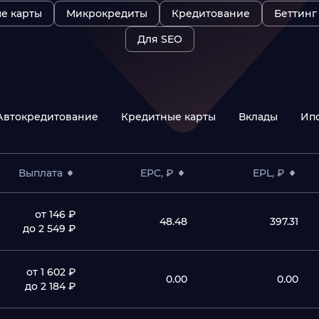
е карты
Микрокредиты
Кредитование
Беттинг
Для SEO
Автокредитование
Кредитные карты
Вклады
Ип
трафика
ГЕО
 типы трафика
Все страны
Выплата
EPC, ₽
EPL, ₽
от 146 ₽
48.48
397.31
до 2 549 ₽
от 1 602 ₽
0.00
0.00
до 2 184 ₽