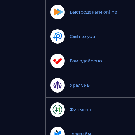
Быстроденьги online
Cash to you
Вам одобрено
УралСиБ
Финмолл
Телезайм