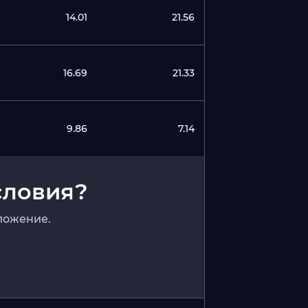
14.01
21.56
16.69
21.33
9.86
7.14
словия?
ложение.