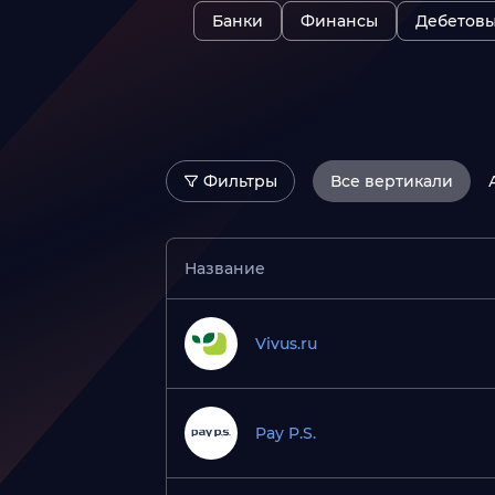
Банки
Финансы
Дебетовы
Фильтры
Все вертикали
Hold, дней
Тип 
от
до
Все
Название
Vivus.ru
Pay P.S.