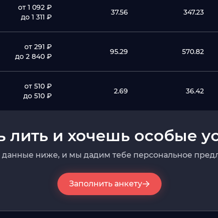
от 1 092 ₽
37.56
347.23
до 1 311 ₽
от 291 ₽
95.29
570.82
до 2 840 ₽
от 510 ₽
2.69
36.42
до 510 ₽
 лить и хочешь особые у
 данные ниже, и мы дадим тебе персональное пред
Заполнить анкету