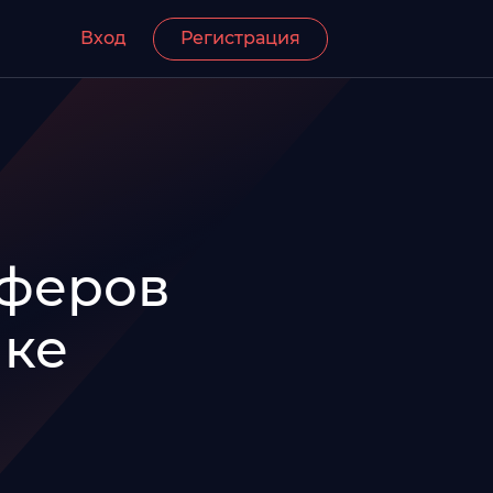
Вход
Регистрация
феров
нке