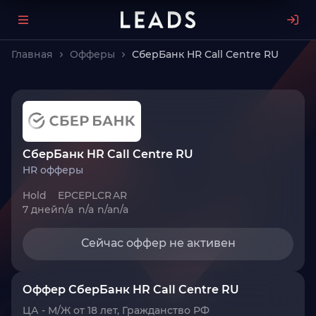
Главная
Офферы
СберБанк HR Call Centre RU
СберБанк HR Call Centre RU
HR офферы
Hold
EPC
EPL
CR
AR
7 дней
n/a
n/a
n/a
n/a
Сейчас оффер не активен
Оффер СберБанк HR Call Centre RU
ЦА - М/Ж от 18 лет, Гражданство РФ