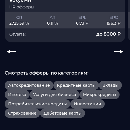
Voxys HR
HR офферы
CR
AR
EPL
EPC
2725.39 %
0.11 %
6.73 ₽
196.3 ₽
до 8000 ₽
Оплата:
Смотреть офферы по категориям:
Автокредитование
Кредитные карты
Вклады
Ипотека
Услуги для бизнеса
Микрокредиты
Потребительские кредиты
Инвестиции
Страхование
Дебетовые карты