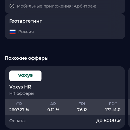
Мобильные приложения: Арбитраж
Геотаргетинг
Россия
Похожие офферы
Voxys HR
HR офферы
CR
AR
EPL
EPC
2607.27 %
0.12 %
7.6 ₽
172.41 ₽
до 8000 ₽
Оплата: