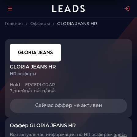
Главная
Офферы
GLORIA JEANS HR
GLORIA JEANS HR
HR офферы
Hold
EPC
EPL
CR
AR
7 дней
n/a
n/a
n/a
n/a
Сейчас оффер не активен
Оффер GLORIA JEANS HR
Вся актуальная информация по HR офферам
здесь