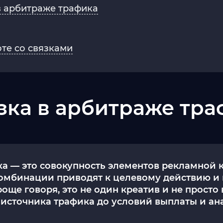
в арбитраже трафика
те со связками
язка в арбитраже тр
ка — это совокупность элементов рекламной 
омбинации приводят к целевому действию и
още говоря, это не один креатив и не прост
т источника трафика до условий выплаты и ан