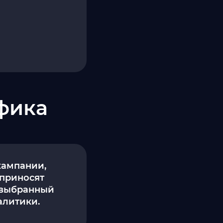
афика
кампании,
 приносят
о выбранный
алитики.