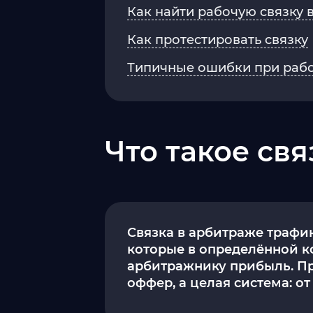
Как найти рабочую связку 
Как протестировать связку
Типичные ошибки при рабо
Что такое св
Связка в арбитраже трафи
которые в определённой к
арбитражнику прибыль. Пр
оффер, а целая система: о