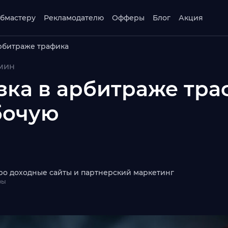
бмастеру
Рекламодателю
Офферы
Блог
Акция
арбитраже трафика
 мин
язка в арбитраже тра
бочую
ро доходные сайты и партнерский маркетинг
ры