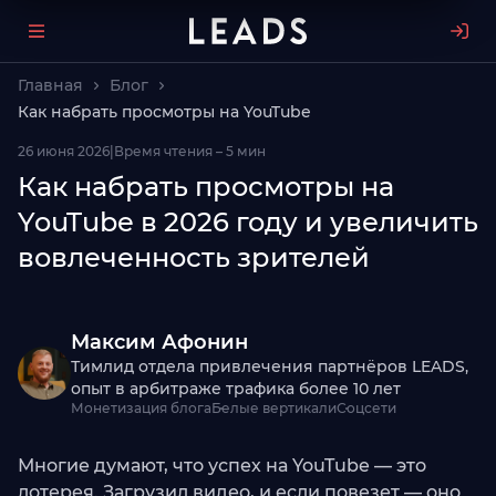
Главная
Блог
Как набрать просмотры на YouTube
26 июня 2026
|
Время чтения – 5 мин
Как набрать просмотры на
YouTube в 2026 году и увеличить
вовлеченность зрителей
Максим Афонин
Тимлид отдела привлечения партнёров LEADS,
опыт в арбитраже трафика более 10 лет
Монетизация блога
Белые вертикали
Соцсети
Многие думают, что успех на YouTube — это
лотерея. Загрузил видео, и если повезет — оно