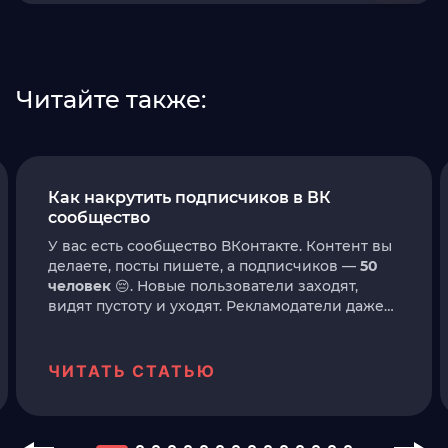
описание и теги. Это помогает видео
находить через поиск. Пишите для людей, а
не для роботов.
Читайте также:
Как накрутить подписчиков в ВК
сообщество
У вас есть сообщество ВКонтакте. Контент вы
делаете, посты пишете, а подписчиков —
50
человек
😔. Новые пользователи заходят,
видят пустоту и уходят. Рекламодатели даже
не смотрят в вашу сторону. Знакомая
ситуация❓
ЧИТАТЬ СТАТЬЮ