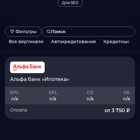
Для SEO
Фильтры
Все вертикали
Автокредитование
Кредитные кар
Hold, дней
от
до
Альфа банк «Ипотека»
Тип трафика
EPC
EPL
CR
AR
Все типы трафика
n/a
n/a
n/a
n/a
Оплата:
от 3 750 ₽
ГЕО
Все страны
Тип оплаты