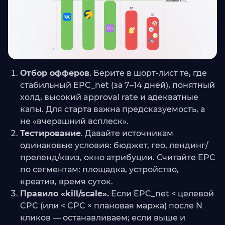
Отбор офферов
. Берите в шорт-лист те, где
стабильный EPC_net (за 7–14 дней), понятный
холд, высокий approval rate и адекватные
капы. Для старта важна предсказуемость, а
не «вчерашний всплеск».
Тестирование
. Давайте источникам
одинаковые условия: бюджет, гео, лендинг/
преленд/квиз, окно атрибуции. Считайте EPC
по сегментам: площадка, устройство,
креатив, время суток.
Правило «kill/scale».
Если EPC_net < целевой
CPC (или < CPC × плановая маржа) после N
кликов — останавливаем; если выше и