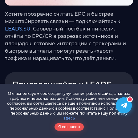
Хотите прозрачно считать EPC и быстрее
масштабировать связки — подключайтесь к
LEADS.SU
. Серверный постбек и пиксели,
отчёты по EPC/CR в разрезах источников и
площадок, готовые интеграции с трекерами и
быстрые выплаты помогут резать «хвост»
трафика и наращивать то, что даёт деньги.
Присоединяйся к LEADS
Мы используем cookies для улучшения работы сайта, анализа
Присоединяйся к LEADS и зарабатывай на
трафика и персонализации. Используя сайт или кликая на Я
1
офферах с уникальными инструментами
согласен, вы соглашаетесь с нашей политикой использования
VK
вебмастера
персональных данных и cookies в соответствии c Политикой
персональных данных. Вы можете почитать нашу политику
здесь
Зарегистрироваться
Я согласен