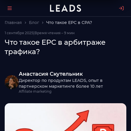
Главная
Блог
Что такое EPC в CPA?
1 сентября 2025
|
Время чтения – 9 мин
Что такое EPC в арбитраже
трафика?
Анастасия Скутельник
Директор по продуктам LEADS, опыт в
партнерском маркетинге более 10 лет
Affiliate marketing