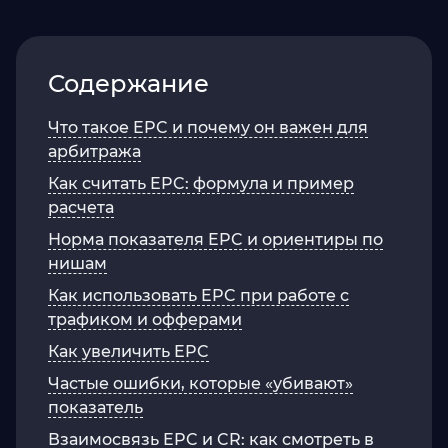
Содержание
Что такое EPC и почему он важен для
арбитража
Как считать EPC: формула и пример
расчета
Норма показателя EPC и ориентиры по
нишам
Как использовать EPC при работе с
трафиком и офферами
Как увеличить EPC
Частые ошибки, которые «убивают»
показатель
Взаимосвязь EPC и CR: как смотреть в