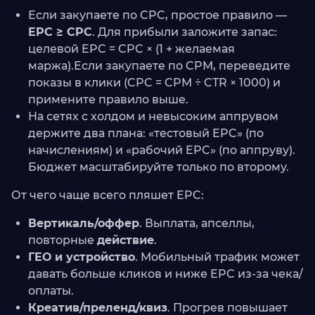
Если закупаете по CPC, простое правило —
EPC ≥ CPC
. Для прибыли заложите запас:
целевой EPC = CPC × (1 + желаемая
маржа).Если закупаете по CPM, переведите
показы в клики (CPC = CPM ÷ CTR × 1000) и
примените правило выше.
На сетях с холдом и невысоким аппрувом
держите два плана: «тестовый EPC» (по
начислениям) и «рабочий EPC» (по аппруву).
Бюджет масштабируйте только по второму.
От чего чаще всего пляшет EPC:
Вертикаль/оффер
. Выплата, апселлы,
повторные
действие
.
ГЕО и устройство
. Мобильный трафик может
давать больше кликов и ниже EPC из-за чека/
оплаты.
Креатив/преленд/квиз
. Прогрев повышает