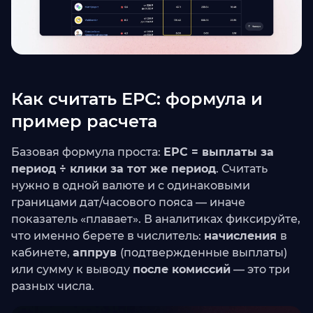
Как считать EPC: формула и
пример расчета
Базовая формула проста:
EPC = выплаты за
период ÷ клики за тот же период
. Считать
нужно в одной валюте и с одинаковыми
границами дат/часового пояса — иначе
показатель «плавает». В аналитиках фиксируйте,
что именно берете в числитель:
начисления
в
кабинете,
аппрув
(подтвержденные выплаты)
или сумму к выводу
после комиссий
— это три
разных числа.