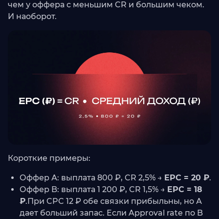
чем у оффера с меньшим CR и большим чеком.
И наоборот.
Короткие примеры:
Оффер А: выплата 800 ₽, CR 2,5% →
EPC = 20 ₽
.
Оффер B: выплата 1 200 ₽, CR 1,5% →
EPC = 18
₽
.При CPC 12 ₽ обе связки прибыльны, но А
дает больший запас. Если Approval rate по B