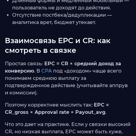
Длинные формы и медленный мобильный —
пользователь не доходят до действия.
Отсутствие постбека/дедупликации —
аналитика врет, бюджет утекает.
Взаимосвязь EPC и CR: как
смотреть в связке
Простая связь:
EPC = CR × средний доход за
конверсию
. В
CPA
под «доходом» чаще всего
понимаем среднюю выплату за
подтвержденное действие (учитывайте аппрув
и комиссии).
Поэтому корректнее мыслить так:
EPC ≈
CR_gross × Approval rate × Payout_avg
.
Что это дает на практике. Если у связки высокий
CR, но низкая выплата, EPC может быть хуже,