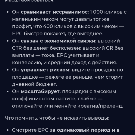
Он
сравнивает несравнимое
: 1 000 кликов с
маленьким чеком могут давать тот же
профит, что 400 кликов с высоким чеком —
EPC быстро покажет, где выгоднее.
Он
связан с экономикой связки
: высокий
CTR без денег бесполезен; высокий CR без
выплаты — тоже. EPC учитывает и
конверсию, и средний доход с действия.
Он
управляет риском
: видите просадку по
площадке — режете ее раньше, чем сгорит
дневной бюджет.
Он
масштабирует
: площадки с высоким
коэффициентом растите, слабые —
отключайте или меняйте креатив/преленд.
Что помнить, чтобы не исказить выводы:
Смотрите EPC з
а одинаковый период и в