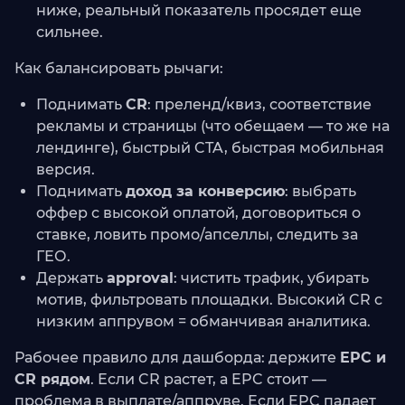
ниже, реальный показатель просядет еще
сильнее.
Как балансировать рычаги:
Поднимать
CR
: преленд/квиз, соответствие
рекламы и страницы (что обещаем — то же на
лендинге), быстрый CTA, быстрая мобильная
версия.
Поднимать
доход за конверсию
: выбрать
оффер с высокой оплатой, договориться о
ставке, ловить промо/апселлы, следить за
ГЕО.
Держать
approval
: чистить трафик, убирать
мотив, фильтровать площадки. Высокий CR с
низким аппрувом = обманчивая аналитика.
Рабочее правило для дашборда: держите
EPC и
CR рядом
. Если CR растет, а EPC стоит —
проблема в выплате/аппруве. Если EPC падает