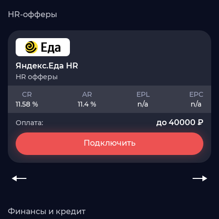
HR-офферы
Яндекс.Еда HR
HR офферы
CR
AR
EPL
EPC
11.58 %
11.4 %
n/a
n/a
до 40000 ₽
Оплата:
Подключить
Финансы и кредит