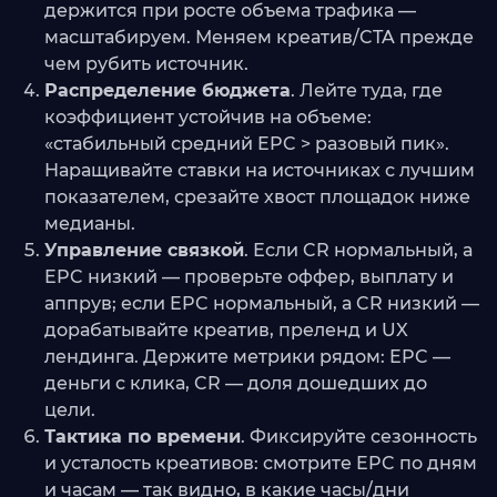
держится при росте объема трафика —
масштабируем. Меняем креатив/CTA прежде
чем рубить источник.
Распределение бюджета
. Лейте туда, где
коэффициент устойчив на объеме:
«стабильный средний EPC > разовый пик».
Наращивайте ставки на источниках с лучшим
показателем, срезайте хвост площадок ниже
медианы.
Управление связкой
. Если CR нормальный, а
EPC низкий — проверьте оффер, выплату и
аппрув; если EPC нормальный, а CR низкий —
дорабатывайте креатив, преленд и UX
лендинга. Держите метрики рядом: EPC —
деньги с клика, CR — доля дошедших до
цели.
Тактика по времени
. Фиксируйте сезонность
и усталость креативов: смотрите EPC по дням
и часам — так видно, в какие часы/дни